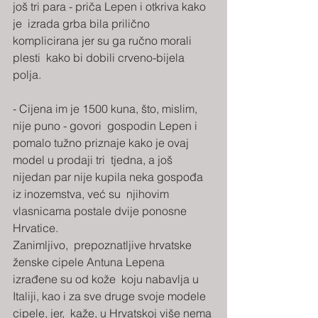
još tri para - priča Lepen i otkriva kako 
je  izrada grba bila prilično 
komplicirana jer su ga ručno morali 
plesti  kako bi dobili crveno-bijela 
polja.
- Cijena im je 1500 kuna, što, mislim, 
nije puno - govori  gospodin Lepen i 
pomalo tužno priznaje kako je ovaj 
model u prodaji tri  tjedna, a još 
nijedan par nije kupila neka gospođa 
iz inozemstva, već su  njihovim 
vlasnicama postale dvije ponosne 
Hrvatice.
Zanimljivo,  prepoznatljive hrvatske 
ženske cipele Antuna Lepena 
izrađene su od kože  koju nabavlja u 
Italiji, kao i za sve druge svoje modele 
cipele, jer,  kaže, u Hrvatskoj više nema 