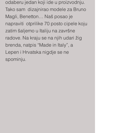
odaberu jedan koji ide u proizvodnju. 
Tako sam  dizajnirao modele za Bruno 
Magli, Benetton… Naš posao je 
napraviti  otprilike 70 posto cipele koju 
zatim šaljemo u Italiju na završne  
radove. Na kraju se na njih udari žig 
brenda, natpis “Made in Italy”, a  
Lepen i Hrvatska nigdje se ne 
spominju. 