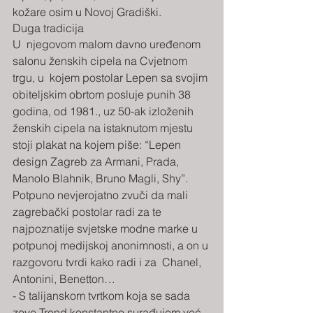
kožare osim u Novoj Gradiški.
Duga tradicija
U  njegovom malom davno uređenom 
salonu ženskih cipela na Cvjetnom 
trgu, u  kojem postolar Lepen sa svojim 
obiteljskim obrtom posluje punih 38  
godina, od 1981., uz 50-ak izloženih 
ženskih cipela na istaknutom mjestu  
stoji plakat na kojem piše: “Lepen 
design Zagreb za Armani, Prada,  
Manolo Blahnik, Bruno Magli, Shy”. 
Potpuno nevjerojatno zvuči da mali  
zagrebački postolar radi za te 
najpoznatije svjetske modne marke u  
potpunoj medijskoj anonimnosti, a on u 
razgovoru tvrdi kako radi i za  Chanel, 
Antonini, Benetton…
- S talijanskom tvrtkom koja se sada  
zove Trend konstantno surađujem već 