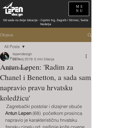
ME
NU
Od sada na dvije lokacije - Cvjetni trg, Zagreb i Strmec, Sveta
Nedelja
Objava
All Posts
lependesign
All Posts
25. velj 2019.
5 min čitanja
Antun Lepen: 'Radim za
Lepen design
Chanel i Benetton, a sada sam
napravio pravu hrvatsku
koledžicu'
 Zagrebački postolar i dizajner obuće 
Antun Lepen
 (68)  početkom prosinca 
napravio je karakterističnu hrvatsku 
žensku cipelu od  najfinije kože crvene 