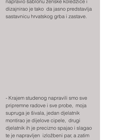
napravio šablonu ženske koledžice i 
dizajnirao je tako  da jasno predstavlja 
sastavnicu hrvatskog grba i zastave.
- Krajem studenog napravili smo sve 
pripremne radove i sve probe,  moja 
supruga je šivala, jedan djelatnik 
montirao je dijelove cipele,  drugi 
djelatnik ih je precizno spajao i slagao 
te je napravljen  izložbeni par, a zatim 