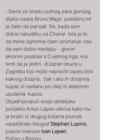
- Samo za izradu jednog para gornjeg 
dijela cipela Bruno Magli  potrebno mi 
je četiri do pet sati. No, kada sam 
dobio narudžbu za Chanel  bila je to 
za mene ogromna čast i priznanje, kao 
da sam dobio medalju -  govori 
skromni postolar s Cvjetnog trga, koji 
tvrdi da je jedini  dizajner obuće u 
Zagrebu koji može napraviti cipelu bilo 
kakvog dizajna,  čak i ako ih dizajnira 
kupac ili nastanu po ideji ili detaljnim 
uputama  kupca.
Objašnjavajući svoje obiteljsko 
porijeklo Antun Lepen otkriva kako mu 
je bratić iz drugog koljena poznati 
varaždinski fotograf 
Stephan Lupino
, 
pravim imenom 
Ivan Lepen
.
Počeo u Borovu