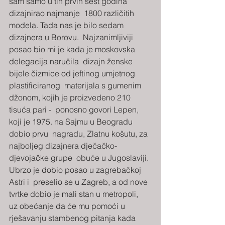
sam samo u tih prvih šest godina 
dizajnirao najmanje  1800 različitih 
modela. Tada nas je bilo sedam 
dizajnera u Borovu.  Najzanimljiviji 
posao bio mi je kada je moskovska 
delegacija naručila  dizajn ženske 
bijele čizmice od jeftinog umjetnog 
plastificiranog  materijala s gumenim 
džonom, kojih je proizvedeno 210 
tisuća pari -  ponosno govori Lepen, 
koji je 1975. na Sajmu u Beogradu 
dobio prvu  nagradu, Zlatnu košutu, za 
najboljeg dizajnera dječačko-
djevojačke grupe  obuće u Jugoslaviji. 
Ubrzo je dobio posao u zagrebačkoj 
Astri i  preselio se u Zagreb, a od nove 
tvrtke dobio je mali stan u metropoli,  
uz obećanje da će mu pomoći u 
rješavanju stambenog pitanja kada 