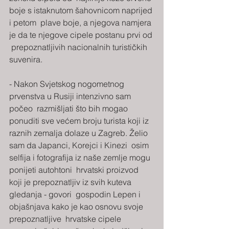
boje s istaknutom šahovnicom naprijed 
i petom  plave boje, a njegova namjera 
je da te njegove cipele postanu prvi od 
 prepoznatljivih nacionalnih turističkih 
suvenira. 
- Nakon Svjetskog nogometnog 
prvenstva u Rusiji intenzivno sam 
počeo  razmišljati što bih mogao 
ponuditi sve većem broju turista koji iz  
raznih zemalja dolaze u Zagreb. Želio 
sam da Japanci, Korejci i Kinezi  osim 
selfija i fotografija iz naše zemlje mogu 
ponijeti autohtoni  hrvatski proizvod 
koji je prepoznatljiv iz svih kuteva 
gledanja - govori  gospodin Lepen i 
objašnjava kako je kao osnovu svoje 
prepoznatljive  hrvatske cipele 