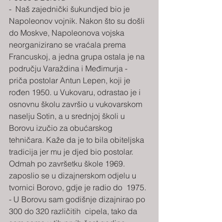
-  Naš zajednički šukundjed bio je 
Napoleonov vojnik. Nakon što su došli  
do Moskve, Napoleonova vojska 
neorganizirano se vraćala prema  
Francuskoj, a jedna grupa ostala je na 
području Varaždina i Međimurja -  
priča postolar Antun Lepen, koji je 
rođen 1950. u Vukovaru, odrastao je i  
osnovnu školu završio u vukovarskom 
naselju Sotin, a u srednjoj školi u  
Borovu izučio za obućarskog 
tehničara. Kaže da je to bila obiteljska  
tradicija jer mu je djed bio postolar. 
Odmah po završetku škole 1969.  
zaposlio se u dizajnerskom odjelu u 
tvornici Borovo, gdje je radio do  1975.
- U Borovu sam godišnje dizajnirao po 
300 do 320 različitih  cipela, tako da 