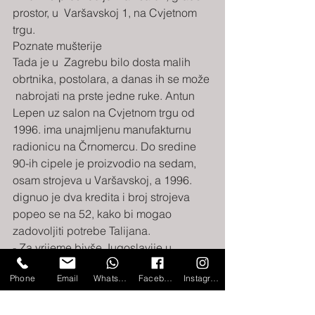
prostor, u  Varšavskoj 1, na Cvjetnom 
trgu.
Poznate mušterije
Tada je u  Zagrebu bilo dosta malih 
obrtnika, postolara, a danas ih se može 
 nabrojati na prste jedne ruke. Antun 
Lepen uz salon na Cvjetnom trgu od  
1996. ima unajmljenu manufakturnu 
radionicu na Črnomercu. Do sredine  
90-ih cipele je proizvodio na sedam, 
osam strojeva u Varšavskoj, a 1996.  
dignuo je dva kredita i broj strojeva 
popeo se na 52, kako bi mogao  
zadovoljiti potrebe Talijana.
- Za vrijeme bivše Jugoslavije u  
salonu sam više prodavao nego nakon 
Phone
Email
WhatsApp
Facebook
Instagram
1990. Nakon rata u Zagrebu je  osjetno 
pao posao, razlog tome je bila 