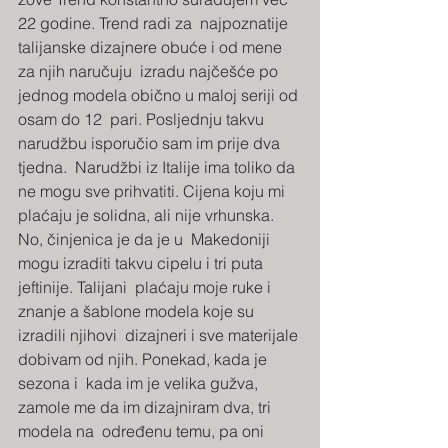
22 godine. Trend radi za  najpoznatije 
talijanske dizajnere obuće i od mene 
za njih naručuju  izradu najčešće po 
jednog modela obično u maloj seriji od 
osam do 12  pari. Posljednju takvu 
narudžbu isporučio sam im prije dva 
tjedna.  Narudžbi iz Italije ima toliko da 
ne mogu sve prihvatiti. Cijena koju mi  
plaćaju je solidna, ali nije vrhunska. 
No, činjenica je da je u  Makedoniji 
mogu izraditi takvu cipelu i tri puta 
jeftinije. Talijani  plaćaju moje ruke i 
znanje a šablone modela koje su 
izradili njihovi  dizajneri i sve materijale 
dobivam od njih. Ponekad, kada je 
sezona i  kada im je velika gužva, 
zamole me da im dizajniram dva, tri 
modela na  određenu temu, pa oni 