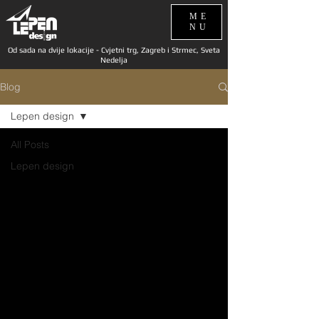
ME
NU
Od sada na dvije lokacije - Cvjetni trg, Zagreb i Strmec, Sveta
Nedelja
Blog
Lepen design
All Posts
Lepen design